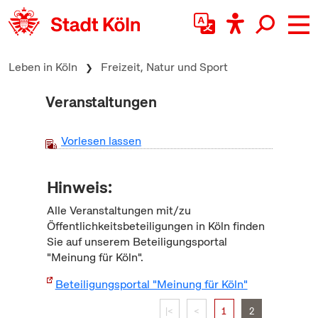
zum Inhalt springen
Leben in Köln
Freizeit, Natur und Sport
Veranstaltungen
Vorlesen lassen
Hinweis:
Alle Veranstaltungen mit/zu
Öffentlichkeitsbeteiligungen in Köln finden
Sie auf unserem Beteiligungsportal
"Meinung für Köln".
Beteiligungsportal "Meinung für Köln"
|<
<
1
2