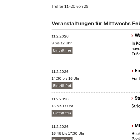
Treffer 11–20 von 29
Veranstaltungen für Mittwochs Fe
Wo
11.2.2026
9 bis 12 Uhr
In K
neve
Eintritt frei
Fußb
Ei
11.2.2026
14:30 bis 16 Uhr
Für 
Eintritt frei
St
11.2.2026
15 bis 17 Uhr
Stri
Eintritt frei
MI
11.2.2026
16:45 bis 17:30 Uhr
Büch
Boc