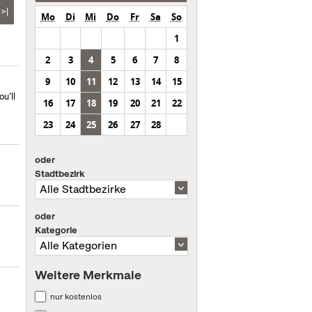
>|
Mo
Di
Mi
Do
Fr
Sa
So
1
2
3
4
5
6
7
8
9
10
11
12
13
14
15
u’ll
16
17
18
19
20
21
22
23
24
25
26
27
28
oder
Stadtbezirk
oder
Kategorie
Weitere Merkmale
nur kostenlos