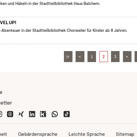
cken und Häkeln in der Stadtteilbibliothek Haus Balchem.
VEL UP!
l-Abenteuer in der Stadtteilbibliothek Chorweiler für Kinder ab 8 Jahren.
|<
<
1
2
3
>
e
etter
heit
Gebärdensprache
Leichte Sprache
Sitemap