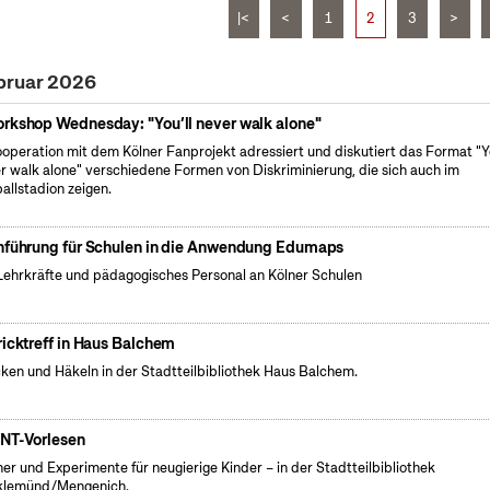
|<
<
1
2
3
>
bruar 2026
rkshop Wednesday: "You’ll never walk alone"
ooperation mit dem Kölner Fanprojekt adressiert und diskutiert das Format "Yo
r walk alone" verschiedene Formen von Diskriminierung, die sich auch im
allstadion zeigen.
nführung für Schulen in die Anwendung Edumaps
Lehrkräfte und pädagogisches Personal an Kölner Schulen
ricktreff in Haus Balchem
cken und Häkeln in der Stadtteilbibliothek Haus Balchem.
NT-Vorlesen
er und Experimente für neugierige Kinder – in der Stadtteilbibliothek
klemünd/Mengenich.