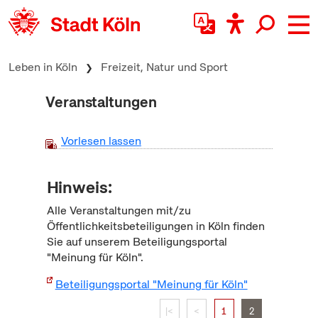
zum Inhalt springen
Leben in Köln
Freizeit, Natur und Sport
Veranstaltungen
Vorlesen lassen
Hinweis:
Alle Veranstaltungen mit/zu
Öffentlichkeitsbeteiligungen in Köln finden
Sie auf unserem Beteiligungsportal
"Meinung für Köln".
Beteiligungsportal "Meinung für Köln"
|<
<
1
2