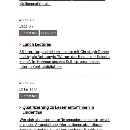
Stellungnahme ab.
4.2.2026
13:15 Uhr
Eintritt frei
Highlight
Lunch Lectures
35 Literaturgeschichten – heute mit Christoph Danne
und Aglaja Veteranyis "Warum das Kind in der Polenta
kocht". Im Rahmen unseres Kulturprogramms im
Interim Zentralbibliothek.
4.2.2026
10 bis 16 Uhr
Eintritt frei
Qualifizierung zu Lesementor*innen in
Lindenthal
Wer sich als Lesementor*in engagieren möchte, erhält
in dieser Veranstaltung Informationen über dieses
Ehrenamt und die damit verbundenen Rechte und