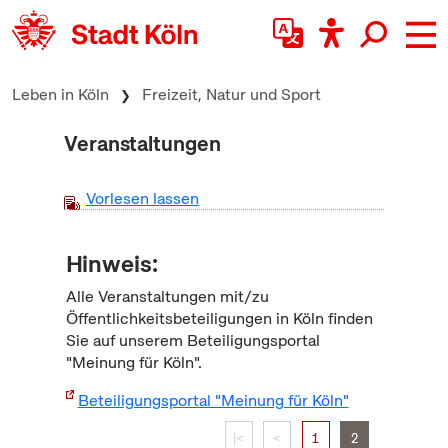
zum Inhalt springen
Leben in Köln
Freizeit, Natur und Sport
Veranstaltungen
Vorlesen lassen
Hinweis:
Alle Veranstaltungen mit/zu
Öffentlichkeitsbeteiligungen in Köln finden
Sie auf unserem Beteiligungsportal
"Meinung für Köln".
Beteiligungsportal "Meinung für Köln"
|<
<
1
2