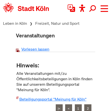
zum Inhalt springen
Leben in Köln
Freizeit, Natur und Sport
Veranstaltungen
Vorlesen lassen
Hinweis:
Alle Veranstaltungen mit/zu
Öffentlichkeitsbeteiligungen in Köln finden
Sie auf unserem Beteiligungsportal
"Meinung für Köln".
Beteiligungsportal "Meinung für Köln"
|<
<
1
2