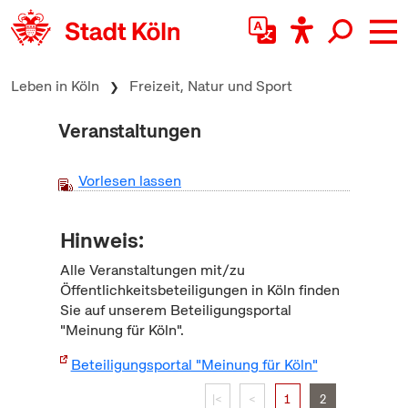
zum Inhalt springen
Leben in Köln
Freizeit, Natur und Sport
Veranstaltungen
Vorlesen lassen
Hinweis:
Alle Veranstaltungen mit/zu
Öffentlichkeitsbeteiligungen in Köln finden
Sie auf unserem Beteiligungsportal
"Meinung für Köln".
Beteiligungsportal "Meinung für Köln"
|<
<
1
2