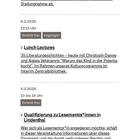
Stellungnahme ab.
4.2.2026
13:15 Uhr
Eintritt frei
Highlight
Lunch Lectures
35 Literaturgeschichten – heute mit Christoph Danne
und Aglaja Veteranyis "Warum das Kind in der Polenta
kocht". Im Rahmen unseres Kulturprogramms im
Interim Zentralbibliothek.
4.2.2026
10 bis 16 Uhr
Eintritt frei
Qualifizierung zu Lesementor*innen in
Lindenthal
Wer sich als Lesementor*in engagieren möchte, erhält
in dieser Veranstaltung Informationen über dieses
Ehrenamt und die damit verbundenen Rechte und