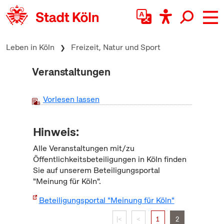
zum Inhalt springen
Leben in Köln
Freizeit, Natur und Sport
Veranstaltungen
Vorlesen lassen
Hinweis:
Alle Veranstaltungen mit/zu
Öffentlichkeitsbeteiligungen in Köln finden
Sie auf unserem Beteiligungsportal
"Meinung für Köln".
Beteiligungsportal "Meinung für Köln"
|<
<
1
2