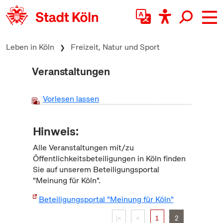
zum Inhalt springen
Leben in Köln
Freizeit, Natur und Sport
Veranstaltungen
Vorlesen lassen
Hinweis:
Alle Veranstaltungen mit/zu
Öffentlichkeitsbeteiligungen in Köln finden
Sie auf unserem Beteiligungsportal
"Meinung für Köln".
Beteiligungsportal "Meinung für Köln"
|<
<
1
2