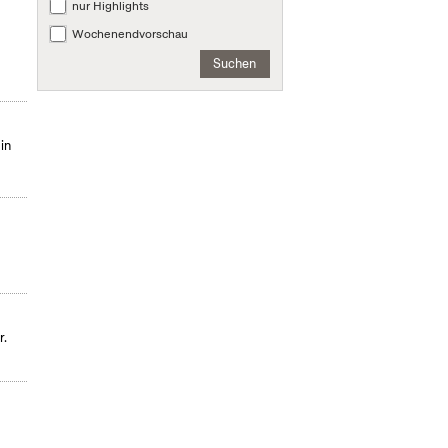
nur Highlights
Wochenendvorschau
Suchen
in
r.