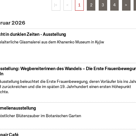
|<
<
1
2
3
4
>
bruar 2026
cht in dunklen Zeiten - Ausstellung
elalterliche Glasmalerei aus dem Khanenko Museum in Kyjiw
sstellung: Wegbereiterinnen des Wandels – Die Erste Frauenbewegun
ln
Ausstellung beleuchtet die Erste Frauenbewegung, deren Vorläufer bis ins Jah
 zurückreichen und die im späten 19. Jahrhundert einen ersten Höhepunkt
ichte.
melienausstellung
östlicher Blütenzauber im Botanischen Garten
pair Café