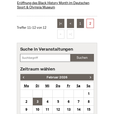
Eröffnung des Black History Month im Deutschen
Sport & Olympia Museum
|<
<
1
2
Treffer 11–12 von 12
>
>|
Suche in Veranstaltungen
Suchen
Zeitraum wählen
Februar 2026
Mo
Di
Mi
Do
Fr
Sa
So
1
2
3
4
5
6
7
8
9
10
11
12
13
14
15