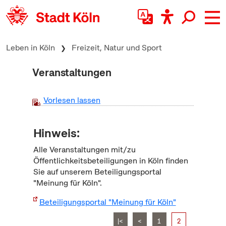
zum Inhalt springen
Leben in Köln
Freizeit, Natur und Sport
Veranstaltungen
Vorlesen lassen
Hinweis:
Alle Veranstaltungen mit/zu
Öffentlichkeitsbeteiligungen in Köln finden
Sie auf unserem Beteiligungsportal
"Meinung für Köln".
Beteiligungsportal "Meinung für Köln"
|<
<
1
2