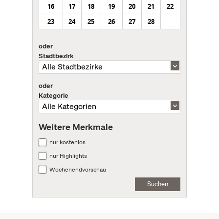
16
17
18
19
20
21
22
23
24
25
26
27
28
oder
Stadtbezirk
oder
Kategorie
Weitere Merkmale
nur kostenlos
nur Highlights
Wochenendvorschau
Suchen