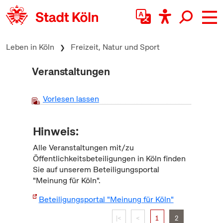
zum Inhalt springen
Leben in Köln
Freizeit, Natur und Sport
Veranstaltungen
Vorlesen lassen
Hinweis:
Alle Veranstaltungen mit/zu
Öffentlichkeitsbeteiligungen in Köln finden
Sie auf unserem Beteiligungsportal
"Meinung für Köln".
Beteiligungsportal "Meinung für Köln"
|<
<
1
2