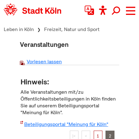
zum Inhalt springen
Leben in Köln
Freizeit, Natur und Sport
Veranstaltungen
Vorlesen lassen
Hinweis:
Alle Veranstaltungen mit/zu
Öffentlichkeitsbeteiligungen in Köln finden
Sie auf unserem Beteiligungsportal
"Meinung für Köln".
Beteiligungsportal "Meinung für Köln"
|<
<
1
2