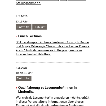
Stellungnahme ab.
4.2.2026
13:15 Uhr
Eintritt frei
Highlight
Lunch Lectures
35 Literaturgeschichten – heute mit Christoph Danne
und Aglaja Veteranyis "Warum das Kind in der Polenta
kocht". Im Rahmen unseres Kulturprogramms im
Interim Zentralbibliothek.
4.2.2026
10 bis 16 Uhr
Eintritt frei
Qualifizierung zu Lesementor*innen in
Lindenthal
Wer sich als Lesementor*in engagieren möchte, erhält
in dieser Veranstaltung Informationen über dieses
Ehrenamt und die damit verbundenen Rechte und