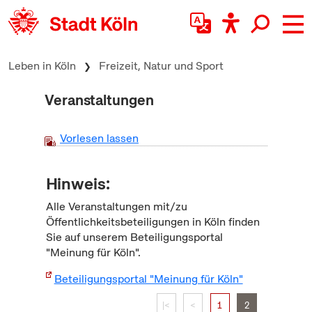
zum Inhalt springen
Leben in Köln
Freizeit, Natur und Sport
Veranstaltungen
Vorlesen lassen
Hinweis:
Alle Veranstaltungen mit/zu
Öffentlichkeitsbeteiligungen in Köln finden
Sie auf unserem Beteiligungsportal
"Meinung für Köln".
Beteiligungsportal "Meinung für Köln"
|<
<
1
2