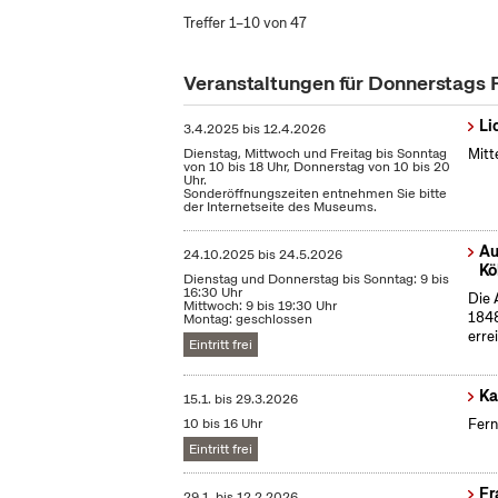
Treffer 1–10 von 47
Veranstaltungen für Donnerstags
Li
3.4.2025
bis
12.4.2026
Dienstag, Mittwoch und Freitag bis Sonntag
Mitt
von 10 bis 18 Uhr, Donnerstag von 10 bis 20
Uhr.
Sonderöffnungszeiten entnehmen Sie bitte
der Internetseite des Museums.
Au
24.10.2025
bis
24.5.2026
Kö
Dienstag und Donnerstag bis Sonntag: 9 bis
16:30 Uhr
Die 
Mittwoch: 9 bis 19:30 Uhr
1848
Montag: geschlossen
erre
Eintritt frei
Ka
15.1.
bis
29.3.2026
10 bis 16 Uhr
Fern
Eintritt frei
Fr
29.1.
bis
12.2.2026