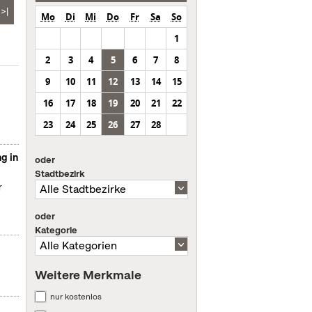
>|
Mo
Di
Mi
Do
Fr
Sa
So
1
2
3
4
5
6
7
8
9
10
11
12
13
14
15
16
17
18
19
20
21
22
23
24
25
26
27
28
g in
oder
Stadtbezirk
r
oder
Kategorie
Weitere Merkmale
nur kostenlos