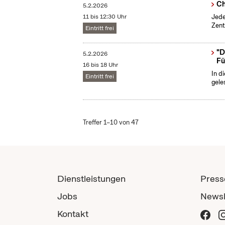
Ch
5.2.2026
11 bis 12:30 Uhr
Jede
Zent
Eintritt frei
"D
5.2.2026
Fü
16 bis 18 Uhr
In d
Eintritt frei
gele
Treffer 1–10 von 47
Dienstleistungen
Press
Jobs
Newsl
Kontakt