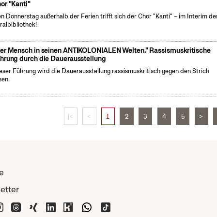
or "Kanti"
n Donnerstag außerhalb der Ferien trifft sich der Chor "Kanti" – im Interim de
ralbibliothek!
er Mensch in seinen ANTIKOLONIALEN Welten." Rassismuskritische
hrung durch die Dauerausstellung
ieser Führung wird die Dauerausstellung rassismuskritisch gegen den Strich
sen.
|<
<
1
2
3
4
5
>
e
etter