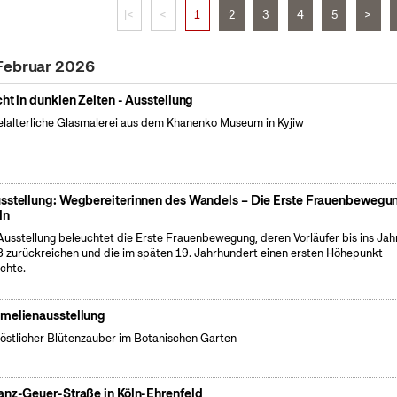
|<
<
1
2
3
4
5
>
 Februar 2026
cht in dunklen Zeiten - Ausstellung
elalterliche Glasmalerei aus dem Khanenko Museum in Kyjiw
sstellung: Wegbereiterinnen des Wandels – Die Erste Frauenbewegun
ln
Ausstellung beleuchtet die Erste Frauenbewegung, deren Vorläufer bis ins Jah
 zurückreichen und die im späten 19. Jahrhundert einen ersten Höhepunkt
ichte.
melienausstellung
östlicher Blütenzauber im Botanischen Garten
anz-Geuer-Straße in Köln-Ehrenfeld