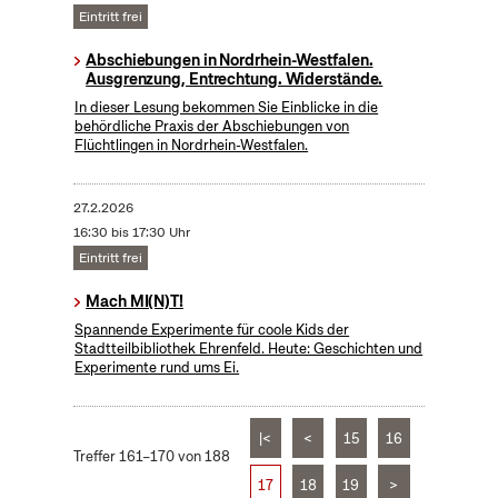
Eintritt frei
Abschiebungen in Nordrhein-Westfalen.
Ausgrenzung, Entrechtung. Widerstände.
In dieser Lesung bekommen Sie Einblicke in die
behördliche Praxis der Abschiebungen von
Flüchtlingen in Nordrhein-Westfalen.
27.2.2026
16:30 bis 17:30 Uhr
Eintritt frei
Mach MI(N)T!
Spannende Experimente für coole Kids der
Stadtteilbibliothek Ehrenfeld. Heute: Geschichten und
Experimente rund ums Ei.
|<
<
15
16
Treffer 161–170 von 188
17
18
19
>