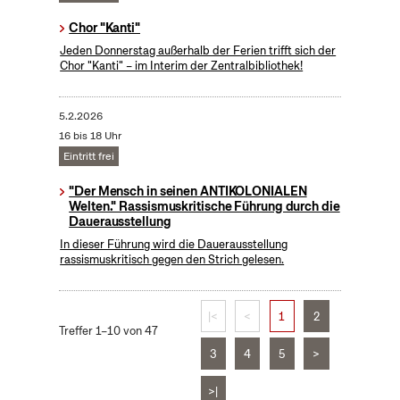
Chor "Kanti"
Jeden Donnerstag außerhalb der Ferien trifft sich der
Chor "Kanti" – im Interim der Zentralbibliothek!
5.2.2026
16 bis 18 Uhr
Eintritt frei
"Der Mensch in seinen ANTIKOLONIALEN
Welten." Rassismuskritische Führung durch die
Dauerausstellung
In dieser Führung wird die Dauerausstellung
rassismuskritisch gegen den Strich gelesen.
|<
<
1
2
Treffer 1–10 von 47
3
4
5
>
>|