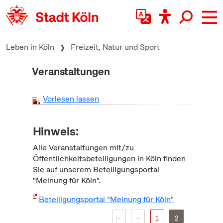
zum Inhalt springen
Leben in Köln
Freizeit, Natur und Sport
Veranstaltungen
Vorlesen lassen
Hinweis:
Alle Veranstaltungen mit/zu
Öffentlichkeitsbeteiligungen in Köln finden
Sie auf unserem Beteiligungsportal
"Meinung für Köln".
Beteiligungsportal "Meinung für Köln"
|<
<
1
2