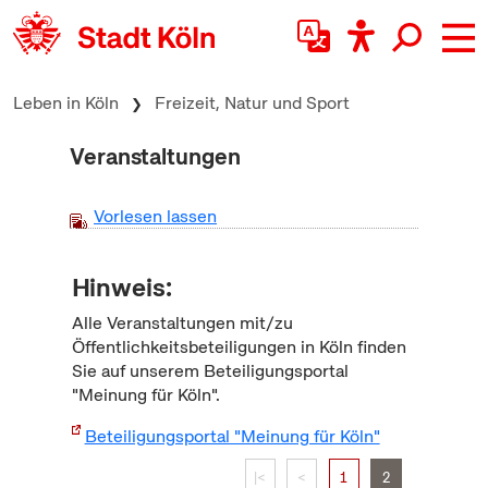
zum Inhalt springen
Leben in Köln
Freizeit, Natur und Sport
Veranstaltungen
Vorlesen lassen
Hinweis:
Alle Veranstaltungen mit/zu
Öffentlichkeitsbeteiligungen in Köln finden
Sie auf unserem Beteiligungsportal
"Meinung für Köln".
Beteiligungsportal "Meinung für Köln"
|<
<
1
2