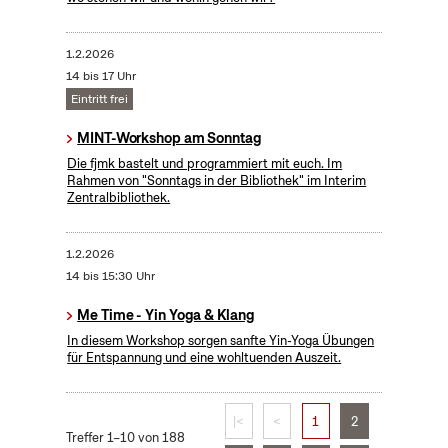
1.2.2026
14 bis 17 Uhr
Eintritt frei
MINT-Workshop am Sonntag
Die fjmk bastelt und programmiert mit euch. Im
Rahmen von "Sonntags in der Bibliothek" im Interim
Zentralbibliothek.
1.2.2026
14 bis 15:30 Uhr
Me Time - Yin Yoga & Klang
In diesem Workshop sorgen sanfte Yin-Yoga Übungen
für Entspannung und eine wohltuenden Auszeit.
|<
<
1
2
Treffer 1–10 von 188