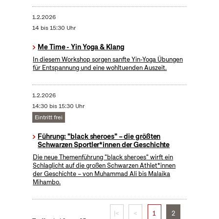
1.2.2026
14 bis 15:30 Uhr
Me Time - Yin Yoga & Klang
In diesem Workshop sorgen sanfte Yin-Yoga Übungen
für Entspannung und eine wohltuenden Auszeit.
1.2.2026
14:30 bis 15:30 Uhr
Eintritt frei
Führung: "black sheroes" – die größten
Schwarzen Sportler*innen der Geschichte
Die neue Themenführung "black sheroes" wirft ein
Schlaglicht auf die großen Schwarzen Athlet*innen
der Geschichte – von Muhammad Ali bis Malaika
Mihambo.
|<
<
1
2