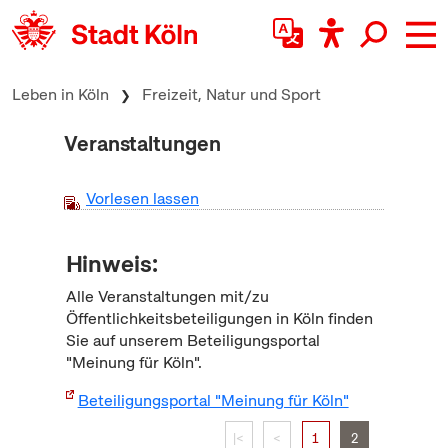
zum Inhalt springen
Leben in Köln
Freizeit, Natur und Sport
Veranstaltungen
Vorlesen lassen
Hinweis:
Alle Veranstaltungen mit/zu
Öffentlichkeitsbeteiligungen in Köln finden
Sie auf unserem Beteiligungsportal
"Meinung für Köln".
Beteiligungsportal "Meinung für Köln"
|<
<
1
2