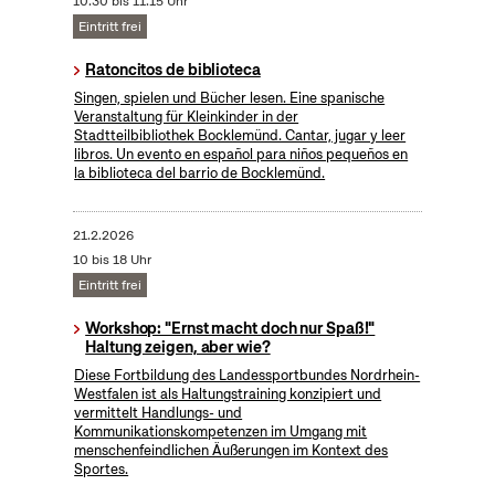
10:30 bis 11:15 Uhr
Eintritt frei
Ratoncitos de biblioteca
Singen, spielen und Bücher lesen. Eine spanische
Veranstaltung für Kleinkinder in der
Stadtteilbibliothek Bocklemünd. Cantar, jugar y leer
libros. Un evento en español para niños pequeños en
la biblioteca del barrio de Bocklemünd.
21.2.2026
10 bis 18 Uhr
Eintritt frei
Workshop: "Ernst macht doch nur Spaß!"
Haltung zeigen, aber wie?
Diese Fortbildung des Landessportbundes Nordrhein-
Westfalen ist als Haltungstraining konzipiert und
vermittelt Handlungs- und
Kommunikationskompetenzen im Umgang mit
menschenfeindlichen Äußerungen im Kontext des
Sportes.