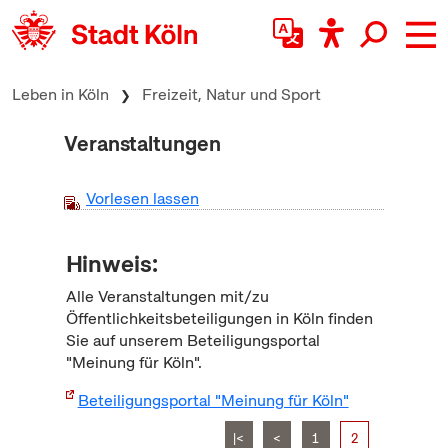
zum Inhalt springen
Leben in Köln
Freizeit, Natur und Sport
Veranstaltungen
Vorlesen lassen
Hinweis:
Alle Veranstaltungen mit/zu
Öffentlichkeitsbeteiligungen in Köln finden
Sie auf unserem Beteiligungsportal
"Meinung für Köln".
Beteiligungsportal "Meinung für Köln"
|<
<
1
2