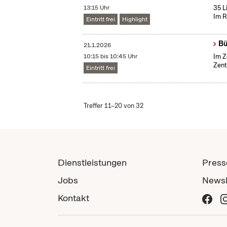
13:15 Uhr
35 L
Im R
Eintritt frei
Highlight
Bü
21.1.2026
10:15 bis 10:45 Uhr
Im Z
Zent
Eintritt frei
Treffer 11–20 von 32
Dienstleistungen
Press
Jobs
Newsl
Kontakt