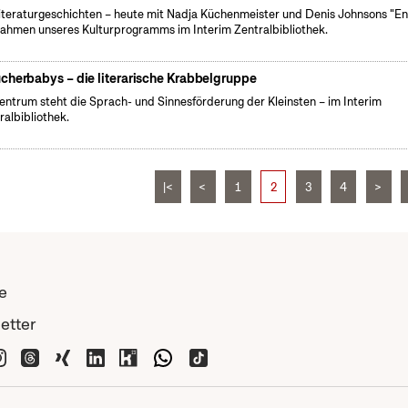
iteraturgeschichten – heute mit Nadja Küchenmeister und Denis Johnsons "Eng
ahmen unseres Kulturprogramms im Interim Zentralbibliothek.
cherbabys – die literarische Krabbelgruppe
entrum steht die Sprach- und Sinnesförderung der Kleinsten – im Interim
ralbibliothek.
|<
<
1
2
3
4
>
e
etter