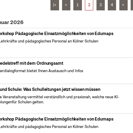
|<
<
1
2
3
4
>
nuar 2026
rkshop Pädagogische Einsatzmöglichkeiten von Edumaps
Lehrkräfte und pädagogisches Personal an Kölner Schulen
edelstreff mit dem Ordnungsamt
erdialogformat bietet Ihnen Austausch und Infos
 und Schule: Was Schulleitungen jetzt wissen müssen
e Veranstaltung vermittel verständlich und praxisnah, welche neue KI-
lungenfür Schulen gelten.
rkshop Pädagogische Einsatzmöglichkeiten von Edumaps
Lehrkräfte und pädagogisches Personal an Kölner Schulen