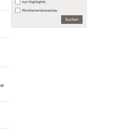
nur Highlights
Wochenendvorschau
Suchen
nd