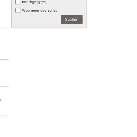
nur Highlights
Wochenendvorschau
Suchen
m