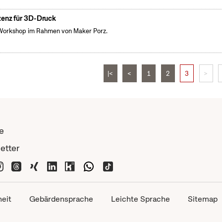
zenz für 3D-Druck
Workshop im Rahmen von Maker Porz.
|<
<
1
2
3
>
e
etter
heit
Gebärdensprache
Leichte Sprache
Sitemap