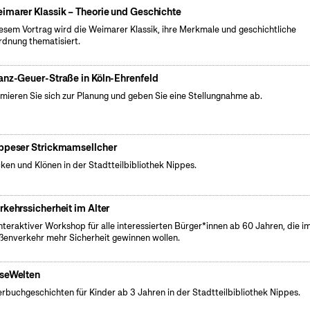
imarer Klassik – Theorie und Geschichte
iesem Vortrag wird die Weimarer Klassik, ihre Merkmale und geschichtliche
rdnung thematisiert.
anz-Geuer-Straße in Köln-Ehrenfeld
rmieren Sie sich zur Planung und geben Sie eine Stellungnahme ab.
ppeser Strickmamsellcher
cken und Klönen in der Stadtteilbibliothek Nippes.
rkehrssicherheit im Alter
interaktiver Workshop für alle interessierten Bürger*innen ab 60 Jahren, die i
ßenverkehr mehr Sicherheit gewinnen wollen.
seWelten
erbuchgeschichten für Kinder ab 3 Jahren in der Stadtteilbibliothek Nippes.