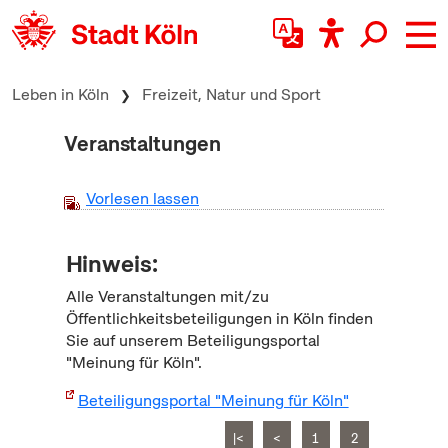
zum Inhalt springen
Leben in Köln
Freizeit, Natur und Sport
Veranstaltungen
Vorlesen lassen
Hinweis:
Alle Veranstaltungen mit/zu
Öffentlichkeitsbeteiligungen in Köln finden
Sie auf unserem Beteiligungsportal
"Meinung für Köln".
Beteiligungsportal "Meinung für Köln"
|<
<
1
2