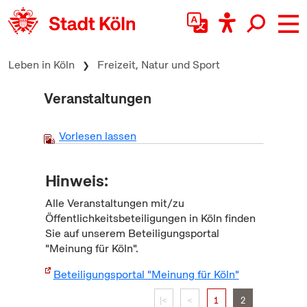
zum Inhalt springen
Leben in Köln
Freizeit, Natur und Sport
Veranstaltungen
Vorlesen lassen
Hinweis:
Alle Veranstaltungen mit/zu
Öffentlichkeitsbeteiligungen in Köln finden
Sie auf unserem Beteiligungsportal
"Meinung für Köln".
Beteiligungsportal "Meinung für Köln"
|<
<
1
2