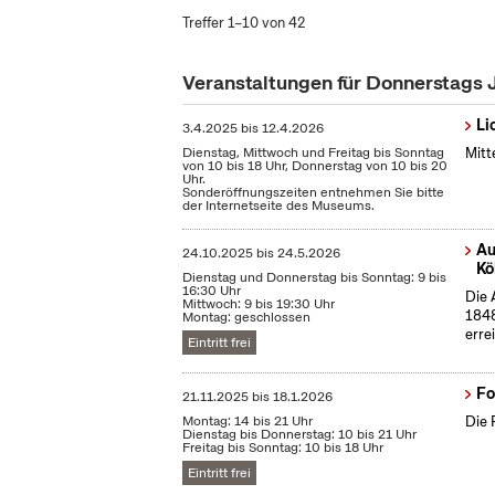
Treffer 1–10 von 42
Veranstaltungen für Donnerstags
Li
3.4.2025
bis
12.4.2026
Dienstag, Mittwoch und Freitag bis Sonntag
Mitt
von 10 bis 18 Uhr, Donnerstag von 10 bis 20
Uhr.
Sonderöffnungszeiten entnehmen Sie bitte
der Internetseite des Museums.
Au
24.10.2025
bis
24.5.2026
Kö
Dienstag und Donnerstag bis Sonntag: 9 bis
16:30 Uhr
Die 
Mittwoch: 9 bis 19:30 Uhr
1848
Montag: geschlossen
erre
Eintritt frei
Fo
21.11.2025
bis
18.1.2026
Montag: 14 bis 21 Uhr
Die 
Dienstag bis Donnerstag: 10 bis 21 Uhr
Freitag bis Sonntag: 10 bis 18 Uhr
Eintritt frei