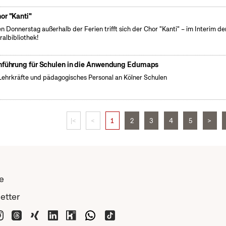
or "Kanti"
n Donnerstag außerhalb der Ferien trifft sich der Chor "Kanti" – im Interim de
ralbibliothek!
nführung für Schulen in die Anwendung Edumaps
Lehrkräfte und pädagogisches Personal an Kölner Schulen
|<
<
1
2
3
4
5
>
e
etter