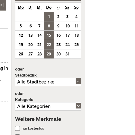
>|
Mo
Di
Mi
Do
Fr
Sa
So
1
2
3
4
5
6
7
8
9
10
11
12
13
14
15
16
17
18
19
20
21
22
23
24
25
26
27
28
29
30
31
g in
oder
Stadtbezirk
r
oder
Kategorie
Weitere Merkmale
nur kostenlos