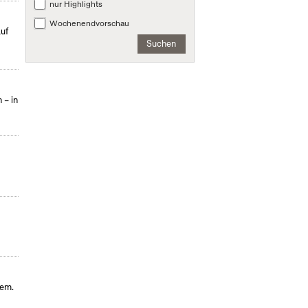
nur Highlights
Wochenendvorschau
uf
Suchen
 – in
hem.