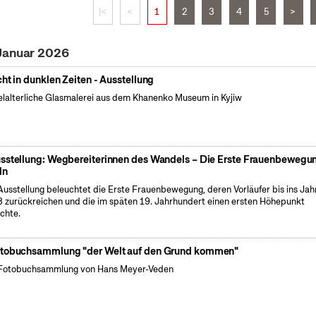
|<
<
1
2
3
4
5
>
 Januar 2026
cht in dunklen Zeiten - Ausstellung
elalterliche Glasmalerei aus dem Khanenko Museum in Kyjiw
sstellung: Wegbereiterinnen des Wandels – Die Erste Frauenbewegun
ln
Ausstellung beleuchtet die Erste Frauenbewegung, deren Vorläufer bis ins Jah
 zurückreichen und die im späten 19. Jahrhundert einen ersten Höhepunkt
ichte.
tobuchsammlung "der Welt auf den Grund kommen"
Fotobuchsammlung von Hans Meyer-Veden