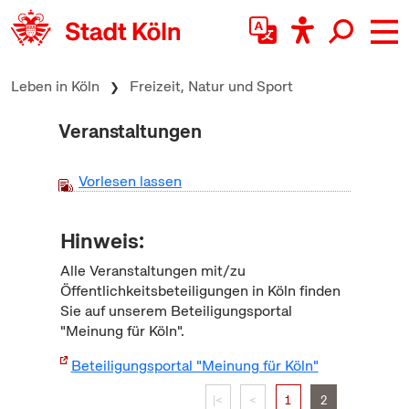
zum Inhalt springen
Leben in Köln
Freizeit, Natur und Sport
Veranstaltungen
Vorlesen lassen
Hinweis:
Alle Veranstaltungen mit/zu
Öffentlichkeitsbeteiligungen in Köln finden
Sie auf unserem Beteiligungsportal
"Meinung für Köln".
Beteiligungsportal "Meinung für Köln"
|<
<
1
2