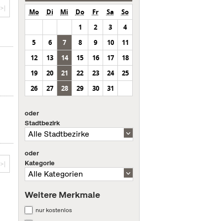
>|
Mo
Di
Mi
Do
Fr
Sa
So
1
2
3
4
5
6
7
8
9
10
11
12
13
14
15
16
17
18
19
20
21
22
23
24
25
26
27
28
29
30
31
oder
Stadtbezirk
oder
Kategorie
>|
Weitere Merkmale
nur kostenlos