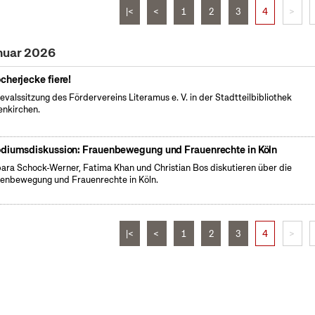
|<
<
1
2
3
4
>
nuar 2026
cherjecke fiere!
evalssitzung des Fördervereins Literamus e. V. in der Stadtteilbibliothek
nkirchen.
diumsdiskussion: Frauenbewegung und Frauenrechte in Köln
ara Schock-Werner, Fatima Khan und Christian Bos diskutieren über die
enbewegung und Frauenrechte in Köln.
|<
<
1
2
3
4
>