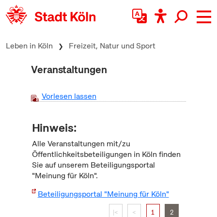
zum Inhalt springen
Leben in Köln
Freizeit, Natur und Sport
Veranstaltungen
Vorlesen lassen
Hinweis:
Alle Veranstaltungen mit/zu
Öffentlichkeitsbeteiligungen in Köln finden
Sie auf unserem Beteiligungsportal
"Meinung für Köln".
Beteiligungsportal "Meinung für Köln"
|<
<
1
2