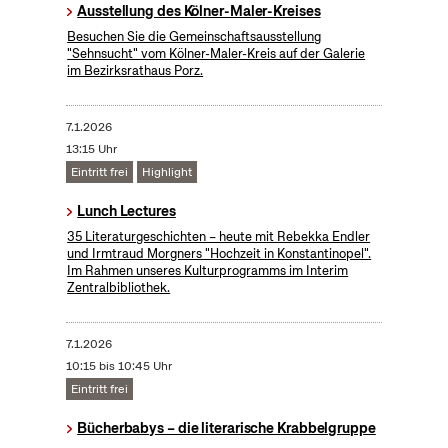
Ausstellung des Kölner-Maler-Kreises
Besuchen Sie die Gemeinschaftsausstellung
"Sehnsucht" vom Kölner-Maler-Kreis auf der Galerie
im Bezirksrathaus Porz.
7.1.2026
13:15 Uhr
Eintritt frei
Highlight
Lunch Lectures
35 Literaturgeschichten – heute mit Rebekka Endler
und Irmtraud Morgners "Hochzeit in Konstantinopel".
Im Rahmen unseres Kulturprogramms im Interim
Zentralbibliothek.
7.1.2026
10:15 bis 10:45 Uhr
Eintritt frei
Bücherbabys – die literarische Krabbelgruppe