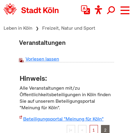
zum Inhalt springen
Leben in Köln
Freizeit, Natur und Sport
Veranstaltungen
Vorlesen lassen
Hinweis:
Alle Veranstaltungen mit/zu
Öffentlichkeitsbeteiligungen in Köln finden
Sie auf unserem Beteiligungsportal
"Meinung für Köln".
Beteiligungsportal "Meinung für Köln"
|<
<
1
2