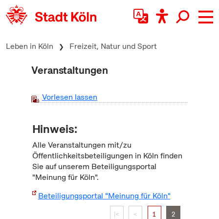
zum Inhalt springen
Leben in Köln
Freizeit, Natur und Sport
Veranstaltungen
Vorlesen lassen
Hinweis:
Alle Veranstaltungen mit/zu
Öffentlichkeitsbeteiligungen in Köln finden
Sie auf unserem Beteiligungsportal
"Meinung für Köln".
Beteiligungsportal "Meinung für Köln"
|<
<
1
2