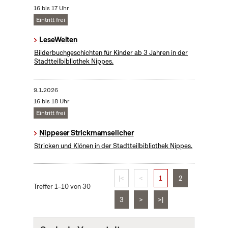
16 bis 17 Uhr
Eintritt frei
LeseWelten
Bilderbuchgeschichten für Kinder ab 3 Jahren in der
Stadtteilbibliothek Nippes.
9.1.2026
16 bis 18 Uhr
Eintritt frei
Nippeser Strickmamsellcher
Stricken und Klönen in der Stadtteilbibliothek Nippes.
|<
<
1
2
Treffer 1–10 von 30
3
>
>|