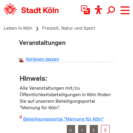
zum Inhalt springen
Leben in Köln
Freizeit, Natur und Sport
Veranstaltungen
Vorlesen lassen
Hinweis:
Alle Veranstaltungen mit/zu
Öffentlichkeitsbeteiligungen in Köln finden
Sie auf unserem Beteiligungsportal
"Meinung für Köln".
Beteiligungsportal "Meinung für Köln"
|<
<
1
2