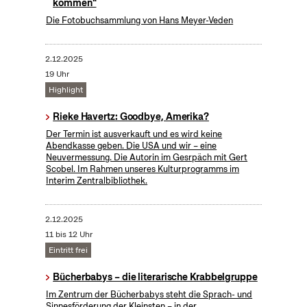
kommen"
Die Fotobuchsammlung von Hans Meyer-Veden
2.12.2025
19 Uhr
Highlight
Rieke Havertz: Goodbye, Amerika?
Der Termin ist ausverkauft und es wird keine
Abendkasse geben. Die USA und wir – eine
Neuvermessung. Die Autorin im Gesrpäch mit Gert
Scobel. Im Rahmen unseres Kulturprogramms im
Interim Zentralbibliothek.
2.12.2025
11 bis 12 Uhr
Eintritt frei
Bücherbabys – die literarische Krabbelgruppe
Im Zentrum der Bücherbabys steht die Sprach- und
Sinnesförderung der Kleinsten – in der