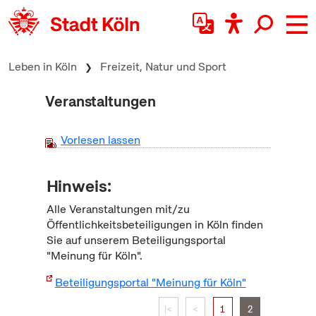
zum Inhalt springen
Leben in Köln
Freizeit, Natur und Sport
Veranstaltungen
Vorlesen lassen
Hinweis:
Alle Veranstaltungen mit/zu
Öffentlichkeitsbeteiligungen in Köln finden
Sie auf unserem Beteiligungsportal
"Meinung für Köln".
Beteiligungsportal "Meinung für Köln"
|<
<
1
2