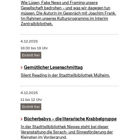
Wie Lügen, Fake News und Framing unsere
Gesellschaft bedrohen – und was wir dagegen tun
müssen. Die Autorin im Gespräch mit Joachim Frank.
Im Rahmen unseres Kulturprogramms im Interim
Zentralbibliothek.
4.12.2025
16:30 bis 19 Uhr
Eintritt frei
Gemütlicher Lesenachmittag
Silent Reading in der Stadtteilbibliothek Mülheim.
4.12.2025
11 bis 12 Uhr
Eintritt frei
Bücherbabys – die literarische Krabbelgruppe
In der Stadtteilbibliothek Nippes steht bei dieser
Veranstaltung die Sprach- und Sinnesförderung der
Kleinsten im Vordergrund.