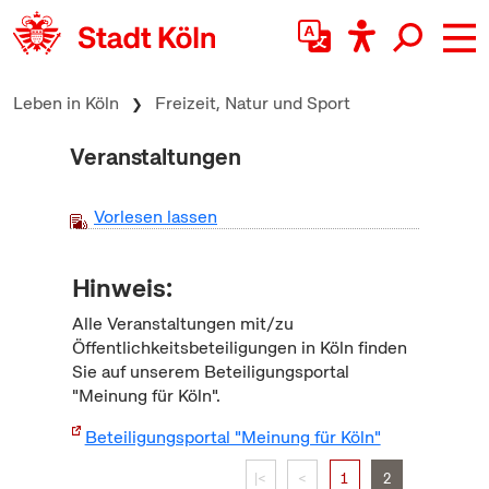
zum Inhalt springen
Leben in Köln
Freizeit, Natur und Sport
Veranstaltungen
Vorlesen lassen
Hinweis:
Alle Veranstaltungen mit/zu
Öffentlichkeitsbeteiligungen in Köln finden
Sie auf unserem Beteiligungsportal
"Meinung für Köln".
Beteiligungsportal "Meinung für Köln"
|<
<
1
2