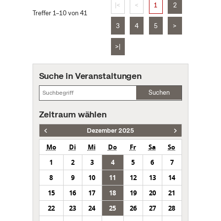
|<
<
1
2
Treffer 1–10 von 41
3
4
5
>
>|
Suche in Veranstaltungen
Suchen
Zeitraum wählen
Dezember 2025
Mo
Di
Mi
Do
Fr
Sa
So
1
2
3
4
5
6
7
8
9
10
11
12
13
14
15
16
17
18
19
20
21
22
23
24
25
26
27
28