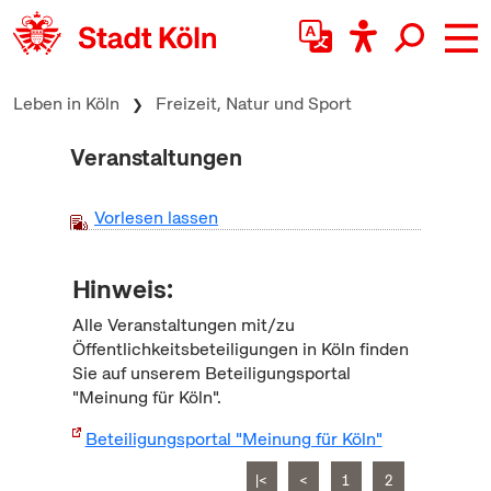
zum Inhalt springen
Leben in Köln
Freizeit, Natur und Sport
Veranstaltungen
Vorlesen lassen
Hinweis:
Alle Veranstaltungen mit/zu
Öffentlichkeitsbeteiligungen in Köln finden
Sie auf unserem Beteiligungsportal
"Meinung für Köln".
Beteiligungsportal "Meinung für Köln"
|<
<
1
2