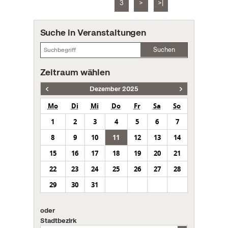
3
>
>|
Suche in Veranstaltungen
Suchen
Zeitraum wählen
Dezember 2025
Mo
Di
Mi
Do
Fr
Sa
So
1
2
3
4
5
6
7
8
9
10
11
12
13
14
15
16
17
18
19
20
21
22
23
24
25
26
27
28
29
30
31
oder
Stadtbezirk