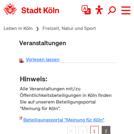
zum Inhalt springen
Leben in Köln
Freizeit, Natur und Sport
Veranstaltungen
Vorlesen lassen
Hinweis:
Alle Veranstaltungen mit/zu
Öffentlichkeitsbeteiligungen in Köln finden
Sie auf unserem Beteiligungsportal
"Meinung für Köln".
Beteiligungsportal "Meinung für Köln"
|<
<
1
2