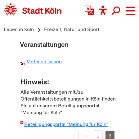
zum Inhalt springen
Leben in Köln
Freizeit, Natur und Sport
Veranstaltungen
Vorlesen lassen
Hinweis:
Alle Veranstaltungen mit/zu
Öffentlichkeitsbeteiligungen in Köln finden
Sie auf unserem Beteiligungsportal
"Meinung für Köln".
Beteiligungsportal "Meinung für Köln"
|<
<
1
2