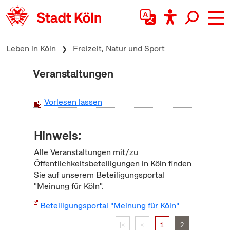
zum Inhalt springen
Leben in Köln
Freizeit, Natur und Sport
Veranstaltungen
Vorlesen lassen
Hinweis:
Alle Veranstaltungen mit/zu
Öffentlichkeitsbeteiligungen in Köln finden
Sie auf unserem Beteiligungsportal
"Meinung für Köln".
Beteiligungsportal "Meinung für Köln"
|<
<
1
2