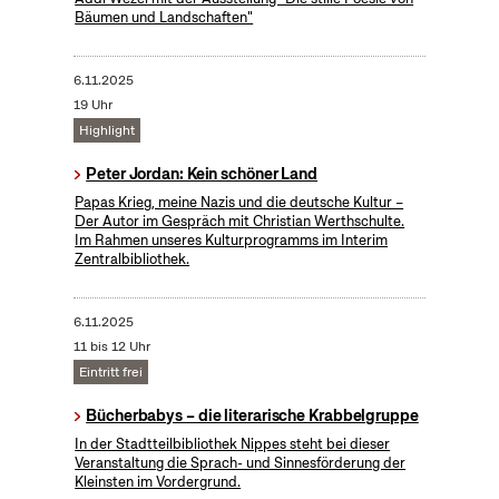
Bäumen und Landschaften"
6.11.2025
19 Uhr
Highlight
Peter Jordan: Kein schöner Land
Papas Krieg, meine Nazis und die deutsche Kultur –
Der Autor im Gespräch mit Christian Werthschulte.
Im Rahmen unseres Kulturprogramms im Interim
Zentralbibliothek.
6.11.2025
11 bis 12 Uhr
Eintritt frei
Bücherbabys – die literarische Krabbelgruppe
In der Stadtteilbibliothek Nippes steht bei dieser
Veranstaltung die Sprach- und Sinnesförderung der
Kleinsten im Vordergrund.