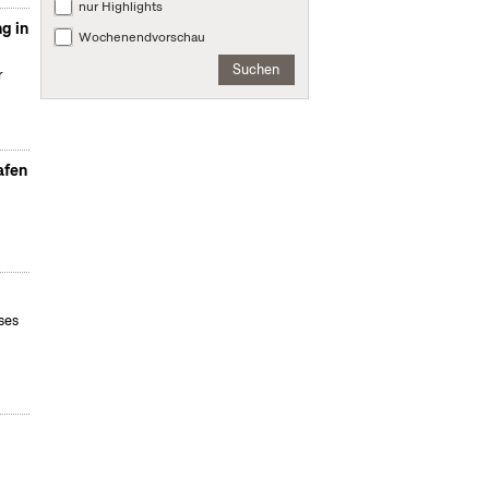
nur Highlights
g in
Wochenendvorschau
Suchen
r
afen
ses