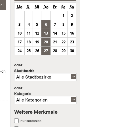
>|
Mo
Di
Mi
Do
Fr
Sa
So
1
2
3
4
5
6
7
8
9
10
11
12
13
14
15
16
17
18
19
20
21
22
23
24
25
26
27
28
29
30
oder
Stadtbezirk
eich
oder
Kategorie
Weitere Merkmale
nur kostenlos