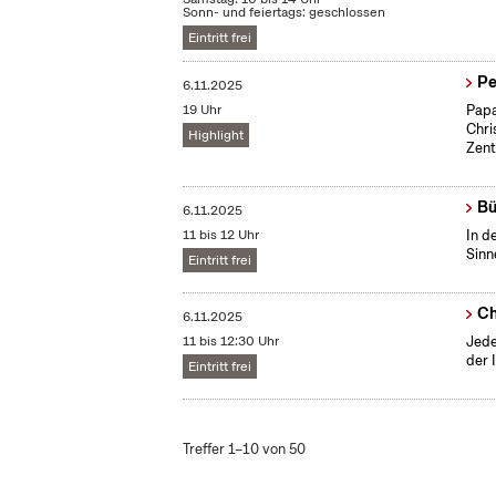
Sonn- und feiertags: geschlossen
Eintritt frei
Pe
6.11.2025
19 Uhr
Papa
Chri
Highlight
Zent
Bü
6.11.2025
11 bis 12 Uhr
In d
Sinn
Eintritt frei
Ch
6.11.2025
11 bis 12:30 Uhr
Jede
der 
Eintritt frei
Treffer 1–10 von 50