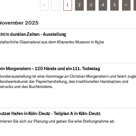
|<
<
1
2
3
4
5
>
 November 2025
cht in dunklen Zeiten - Ausstellung
elalterliche Glasmalerei aus dem Khanenko Museum in Kyjiw
in Morgenstern – 120 Hände und ein 111. Todestag
Sonderausstellung ist eine Hommage an Christian Morgenstern und feiert zugl
Handwerkskunst der Papierherstellung, des traditionellen Handsatzes und
drucks und des Buchbindens.
utzer Hafen in Köln-Deutz - Teilplan A in Köln-Deutz
rmieren Sie sich zur Planung und geben Sie eine Stellungnahme ab.