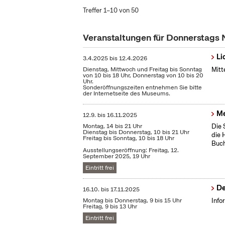
Treffer 1–10 von 50
Veranstaltungen für Donnerstags
Li
3.4.2025
bis
12.4.2026
Dienstag, Mittwoch und Freitag bis Sonntag
Mitt
von 10 bis 18 Uhr, Donnerstag von 10 bis 20
Uhr.
Sonderöffnungszeiten entnehmen Sie bitte
der Internetseite des Museums.
Me
12.9.
bis
16.11.2025
Montag, 14 bis 21 Uhr
Die 
Dienstag bis Donnerstag, 10 bis 21 Uhr
die 
Freitag bis Sonntag, 10 bis 18 Uhr
Buch
Ausstellungseröffnung: Freitag, 12.
September 2025, 19 Uhr
Eintritt frei
De
16.10.
bis
17.11.2025
Montag bis Donnerstag, 9 bis 15 Uhr
Info
Freitag, 9 bis 13 Uhr
Eintritt frei