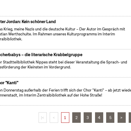
ter Jordan: Kein schöner Land
s Krieg, meine Nazis und die deutsche Kultur – Der Autor im Gespräch mit
stian Werthschulte. Im Rahmen unseres Kulturprogramms im Interim
ralbibliothek.
cherbabys – die literarische Krabbelgruppe
er Stadtteilbibliothek Nippes steht bei dieser Veranstaltung die Sprach- und
esförderung der Kleinsten im Vordergrund.
or "Kanti"
n Donnerstag außerhalb der Ferien trifft sich der Chor "Kanti" – ab jetzt wiede
Innenstadt, im Interim Zentralbibliothek auf der Hohe Straße!
|<
<
1
2
3
4
5
>