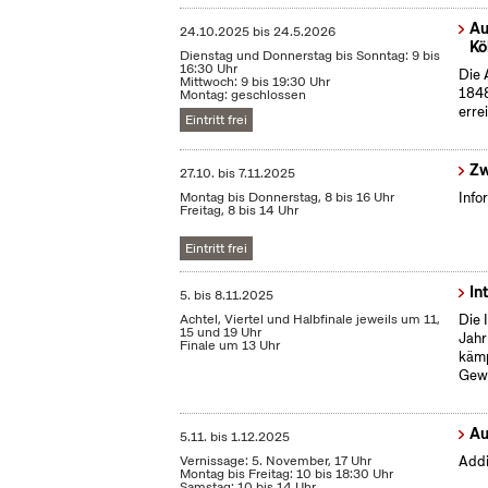
Au
24.10.2025
bis
24.5.2026
Kö
Dienstag und Donnerstag bis Sonntag: 9 bis
16:30 Uhr
Die 
Mittwoch: 9 bis 19:30 Uhr
1848
Montag: geschlossen
erre
Eintritt frei
Zw
27.10.
bis
7.11.2025
Montag bis Donnerstag, 8 bis 16 Uhr
Info
Freitag, 8 bis 14 Uhr
Eintritt frei
In
5.
bis
8.11.2025
Achtel, Viertel und Halbfinale jeweils um 11,
Die 
15 und 19 Uhr
Jahr
Finale um 13 Uhr
kämp
Gewi
Au
5.11.
bis
1.12.2025
Vernissage: 5. November, 17 Uhr
Addi
Montag bis Freitag: 10 bis 18:30 Uhr
Samstag: 10 bis 14 Uhr