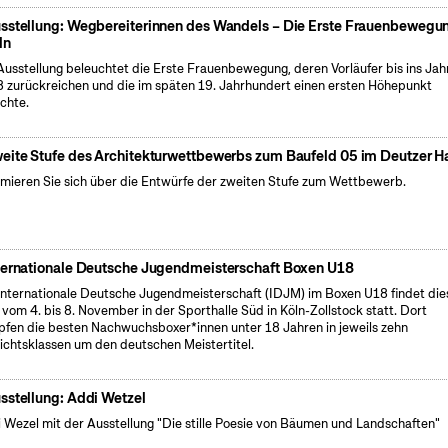
sstellung: Wegbereiterinnen des Wandels – Die Erste Frauenbewegun
ln
Ausstellung beleuchtet die Erste Frauenbewegung, deren Vorläufer bis ins Jah
 zurückreichen und die im späten 19. Jahrhundert einen ersten Höhepunkt
ichte.
eite Stufe des Architekturwettbewerbs zum Baufeld 05 im Deutzer H
rmieren Sie sich über die Entwürfe der zweiten Stufe zum Wettbewerb.
ternationale Deutsche Jugendmeisterschaft Boxen U18
Internationale Deutsche Jugendmeisterschaft (IDJM) im Boxen U18 findet die
 vom 4. bis 8. November in der Sporthalle Süd in Köln-Zollstock statt. Dort
fen die besten Nachwuchsboxer*innen unter 18 Jahren in jeweils zehn
chtsklassen um den deutschen Meistertitel.
sstellung: Addi Wetzel
 Wezel mit der Ausstellung "Die stille Poesie von Bäumen und Landschaften"