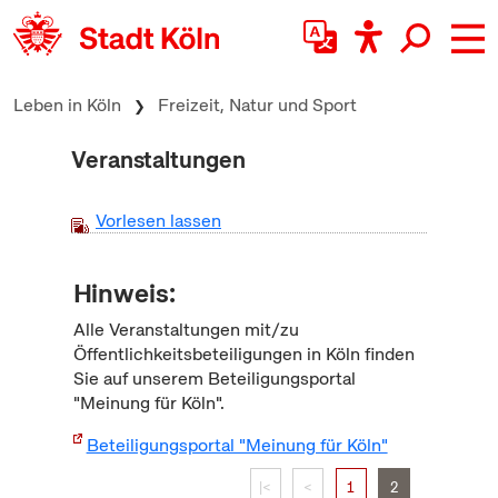
zum Inhalt springen
Leben in Köln
Freizeit, Natur und Sport
Veranstaltungen
Vorlesen lassen
Hinweis:
Alle Veranstaltungen mit/zu
Öffentlichkeitsbeteiligungen in Köln finden
Sie auf unserem Beteiligungsportal
"Meinung für Köln".
Beteiligungsportal "Meinung für Köln"
|<
<
1
2