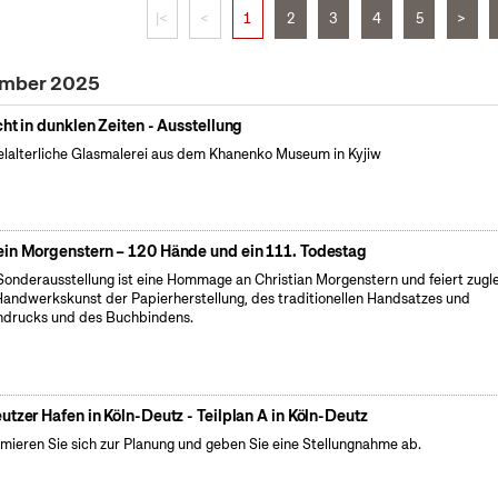
|<
<
1
2
3
4
5
>
vember 2025
cht in dunklen Zeiten - Ausstellung
elalterliche Glasmalerei aus dem Khanenko Museum in Kyjiw
in Morgenstern – 120 Hände und ein 111. Todestag
Sonderausstellung ist eine Hommage an Christian Morgenstern und feiert zugl
Handwerkskunst der Papierherstellung, des traditionellen Handsatzes und
drucks und des Buchbindens.
utzer Hafen in Köln-Deutz - Teilplan A in Köln-Deutz
rmieren Sie sich zur Planung und geben Sie eine Stellungnahme ab.