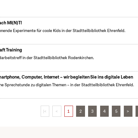
ch MI(N)T!
nende Experimente für coole Kids in der Stadtteilbibliothek Ehrenfeld.
aft Training
arbeitstreff in der Stadtteilbibliothek Rodenkirchen.
artphone, Computer, Internet – wir begleiten Sie ins digitale Leben
ne Sprechstunde zu digitalen Themen – in der Stadtteilbibliothek Ehrenfeld.
|<
<
1
2
3
4
5
>