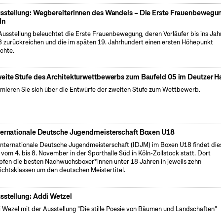
sstellung: Wegbereiterinnen des Wandels – Die Erste Frauenbewegun
ln
Ausstellung beleuchtet die Erste Frauenbewegung, deren Vorläufer bis ins Jah
 zurückreichen und die im späten 19. Jahrhundert einen ersten Höhepunkt
ichte.
eite Stufe des Architekturwettbewerbs zum Baufeld 05 im Deutzer H
rmieren Sie sich über die Entwürfe der zweiten Stufe zum Wettbewerb.
ternationale Deutsche Jugendmeisterschaft Boxen U18
Internationale Deutsche Jugendmeisterschaft (IDJM) im Boxen U18 findet die
 vom 4. bis 8. November in der Sporthalle Süd in Köln-Zollstock statt. Dort
fen die besten Nachwuchsboxer*innen unter 18 Jahren in jeweils zehn
chtsklassen um den deutschen Meistertitel.
sstellung: Addi Wetzel
 Wezel mit der Ausstellung "Die stille Poesie von Bäumen und Landschaften"