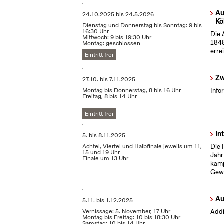
Au
24.10.2025
bis
24.5.2026
Kö
Dienstag und Donnerstag bis Sonntag: 9 bis
16:30 Uhr
Die 
Mittwoch: 9 bis 19:30 Uhr
1848
Montag: geschlossen
erre
Eintritt frei
Zw
27.10.
bis
7.11.2025
Montag bis Donnerstag, 8 bis 16 Uhr
Info
Freitag, 8 bis 14 Uhr
Eintritt frei
In
5.
bis
8.11.2025
Achtel, Viertel und Halbfinale jeweils um 11,
Die 
15 und 19 Uhr
Jahr
Finale um 13 Uhr
kämp
Gewi
Au
5.11.
bis
1.12.2025
Vernissage: 5. November, 17 Uhr
Addi
Montag bis Freitag: 10 bis 18:30 Uhr
Samstag: 10 bis 14 Uhr