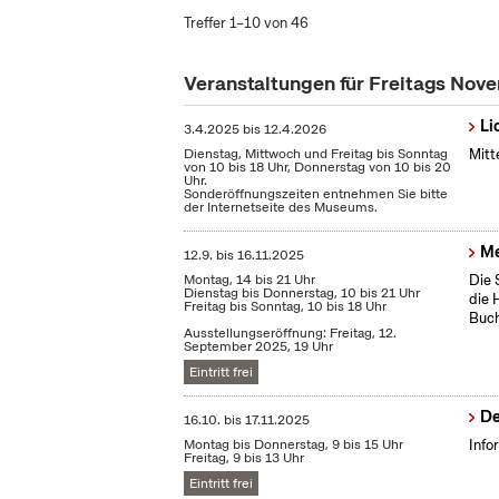
Treffer 1–10 von 46
Veranstaltungen für Freitags No
Li
3.4.2025
bis
12.4.2026
Dienstag, Mittwoch und Freitag bis Sonntag
Mitt
von 10 bis 18 Uhr, Donnerstag von 10 bis 20
Uhr.
Sonderöffnungszeiten entnehmen Sie bitte
der Internetseite des Museums.
Me
12.9.
bis
16.11.2025
Montag, 14 bis 21 Uhr
Die 
Dienstag bis Donnerstag, 10 bis 21 Uhr
die 
Freitag bis Sonntag, 10 bis 18 Uhr
Buch
Ausstellungseröffnung: Freitag, 12.
September 2025, 19 Uhr
Eintritt frei
De
16.10.
bis
17.11.2025
Montag bis Donnerstag, 9 bis 15 Uhr
Info
Freitag, 9 bis 13 Uhr
Eintritt frei