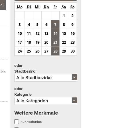
>|
Mo
Di
Mi
Do
Fr
Sa
So
1
2
3
4
5
6
7
8
9
10
11
12
13
14
15
16
17
18
19
20
21
22
23
24
25
26
27
28
29
30
oder
Stadtbezirk
eich
oder
Kategorie
Weitere Merkmale
nur kostenlos