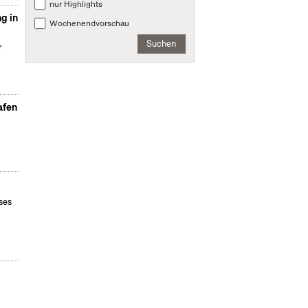
nur Highlights
g in
Wochenendvorschau
Suchen
r
afen
ses