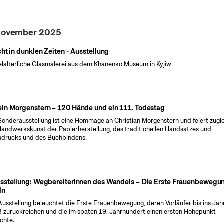
 November 2025
cht in dunklen Zeiten - Ausstellung
elalterliche Glasmalerei aus dem Khanenko Museum in Kyjiw
in Morgenstern – 120 Hände und ein 111. Todestag
Sonderausstellung ist eine Hommage an Christian Morgenstern und feiert zugl
Handwerkskunst der Papierherstellung, des traditionellen Handsatzes und
drucks und des Buchbindens.
sstellung: Wegbereiterinnen des Wandels – Die Erste Frauenbewegun
ln
Ausstellung beleuchtet die Erste Frauenbewegung, deren Vorläufer bis ins Jah
 zurückreichen und die im späten 19. Jahrhundert einen ersten Höhepunkt
ichte.