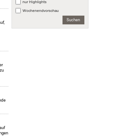
nur Highlights
Wochenendvorschau
Suchen
uf,
er
 zu
ende
auf
ungen