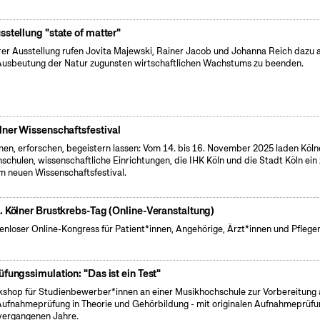
sstellung "state of matter"
hrer Ausstellung rufen Jovita Majewski, Rainer Jacob und Johanna Reich dazu a
Ausbeutung der Natur zugunsten wirtschaftlichen Wachstums zu beenden.
lner Wissenschaftsfestival
nen, erforschen, begeistern lassen: Vom 14. bis 16. November 2025 laden Köln
schulen, wissenschaftliche Einrichtungen, die IHK Köln und die Stadt Köln ein
m neuen Wissenschaftsfestival.
. Kölner Brustkrebs-Tag (Online-Veranstaltung)
enloser Online-Kongress für Patient*innen, Angehörige, Ärzt*innen und Pfleg
üfungssimulation: "Das ist ein Test"
shop für Studienbewerber*innen an einer Musikhochschule zur Vorbereitung 
Aufnahmeprüfung in Theorie und Gehörbildung - mit originalen Aufnahmeprüf
vergangenen Jahre.