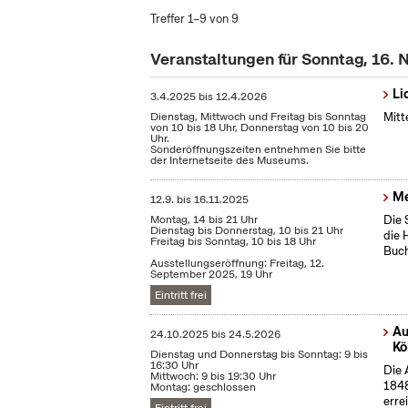
Treffer 1–9 von 9
Veranstaltungen für Sonntag, 16.
Li
3.4.2025
bis
12.4.2026
Dienstag, Mittwoch und Freitag bis Sonntag
Mitt
von 10 bis 18 Uhr, Donnerstag von 10 bis 20
Uhr.
Sonderöffnungszeiten entnehmen Sie bitte
der Internetseite des Museums.
Me
12.9.
bis
16.11.2025
Montag, 14 bis 21 Uhr
Die 
Dienstag bis Donnerstag, 10 bis 21 Uhr
die 
Freitag bis Sonntag, 10 bis 18 Uhr
Buch
Ausstellungseröffnung: Freitag, 12.
September 2025, 19 Uhr
Eintritt frei
Au
24.10.2025
bis
24.5.2026
Kö
Dienstag und Donnerstag bis Sonntag: 9 bis
16:30 Uhr
Die 
Mittwoch: 9 bis 19:30 Uhr
1848
Montag: geschlossen
erre