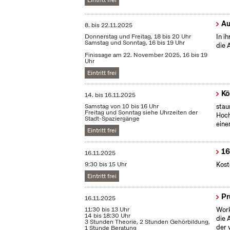
Eintritt frei
Au
8.
bis
22.11.2025
Donnerstag und Freitag, 18 bis 20 Uhr
In i
Samstag und Sonntag, 16 bis 19 Uhr
die 
Finissage am 22. November 2025, 16 bis 19
Uhr
Eintritt frei
Kö
14.
bis
16.11.2025
Samstag von 10 bis 16 Uhr
stau
Freitag und Sonntag siehe Uhrzeiten der
Hoch
Stadt-Spaziergänge
eine
Eintritt frei
16
16.11.2025
9:30 bis 15 Uhr
Kost
Eintritt frei
Pr
16.11.2025
11:30 bis 13 Uhr
Work
14 bis 18:30 Uhr
die 
3 Stunden Theorie, 2 Stunden Gehörbildung,
der 
1 Stunde Beratung