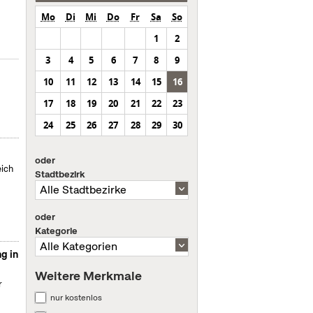
Mo
Di
Mi
Do
Fr
Sa
So
1
2
3
4
5
6
7
8
9
10
11
12
13
14
15
16
17
18
19
20
21
22
23
24
25
26
27
28
29
30
oder
eich
Stadtbezirk
oder
Kategorie
g in
Weitere Merkmale
r
nur kostenlos