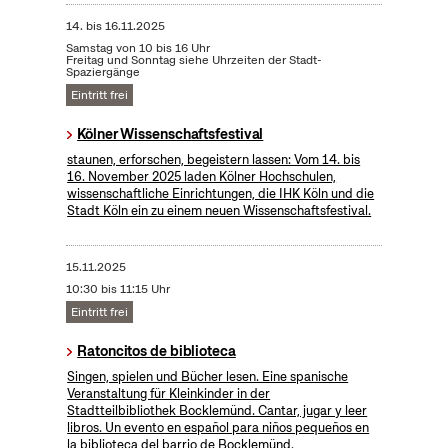
14.
bis
16.11.2025
Samstag von 10 bis 16 Uhr
Freitag und Sonntag siehe Uhrzeiten der Stadt-
Spaziergänge
Eintritt frei
Kölner Wissenschaftsfestival
staunen, erforschen, begeistern lassen: Vom 14. bis
16. November 2025 laden Kölner Hochschulen,
wissenschaftliche Einrichtungen, die IHK Köln und die
Stadt Köln ein zu einem neuen Wissenschaftsfestival.
15.11.2025
10:30 bis 11:15 Uhr
Eintritt frei
Ratoncitos de biblioteca
Singen, spielen und Bücher lesen. Eine spanische
Veranstaltung für Kleinkinder in der
Stadtteilbibliothek Bocklemünd. Cantar, jugar y leer
libros. Un evento en español para niños pequeños en
la biblioteca del barrio de Bocklemünd.