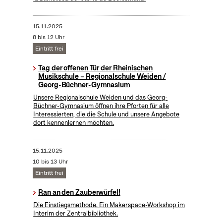
15.11.2025
8 bis 12 Uhr
Eintritt frei
Tag der offenen Tür der Rheinischen
Musikschule – Regionalschule Weiden /
Georg-Büchner-Gymnasium
Unsere Regionalschule Weiden und das Georg-
Büchner-Gymnasium öffnen ihre Pforten für alle
Interessierten, die die Schule und unsere Angebote
dort kennenlernen möchten.
15.11.2025
10 bis 13 Uhr
Eintritt frei
Ran an den Zauberwürfel!
Die Einstiegsmethode. Ein Makerspace-Workshop im
Interim der Zentralbibliothek.