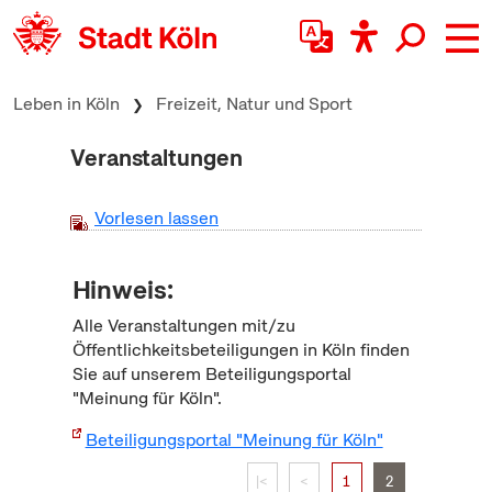
zum Inhalt springen
Leben in Köln
Freizeit, Natur und Sport
Veranstaltungen
Vorlesen lassen
Hinweis:
Alle Veranstaltungen mit/zu
Öffentlichkeitsbeteiligungen in Köln finden
Sie auf unserem Beteiligungsportal
"Meinung für Köln".
Beteiligungsportal "Meinung für Köln"
|<
<
1
2