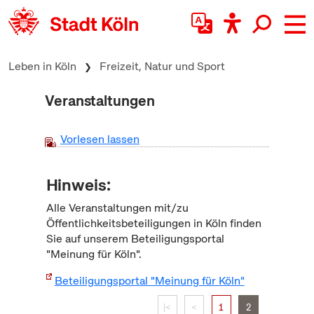
zum Inhalt springen
Leben in Köln
Freizeit, Natur und Sport
Veranstaltungen
Vorlesen lassen
Hinweis:
Alle Veranstaltungen mit/zu
Öffentlichkeitsbeteiligungen in Köln finden
Sie auf unserem Beteiligungsportal
"Meinung für Köln".
Beteiligungsportal "Meinung für Köln"
|<
<
1
2