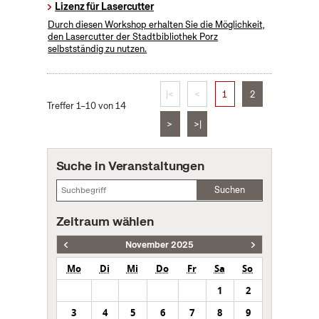
Lizenz für Lasercutter
Durch diesen Workshop erhalten Sie die Möglichkeit,
den Lasercutter der Stadtbibliothek Porz
selbstständig zu nutzen.
|<
<
1
2
Treffer 1–10 von 14
>
>|
Suche in Veranstaltungen
Suchen
Zeitraum wählen
November 2025
Mo
Di
Mi
Do
Fr
Sa
So
1
2
3
4
5
6
7
8
9