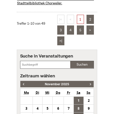
Stadtteilbibliothek Chorweiler.
|<
<
1
2
Treffer 1–10 von 49
3
4
5
>
>|
Suche in Veranstaltungen
Suchen
Zeitraum wählen
November 2025
Mo
Di
Mi
Do
Fr
Sa
So
1
2
3
4
5
6
7
8
9