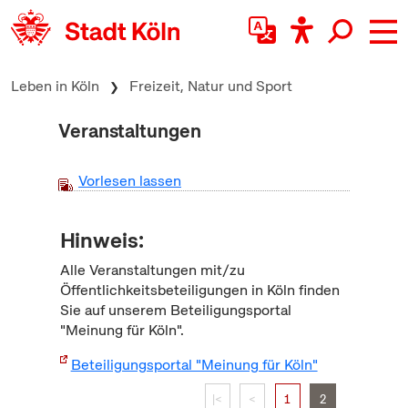
zum Inhalt springen
Leben in Köln
Freizeit, Natur und Sport
Veranstaltungen
Vorlesen lassen
Hinweis:
Alle Veranstaltungen mit/zu
Öffentlichkeitsbeteiligungen in Köln finden
Sie auf unserem Beteiligungsportal
"Meinung für Köln".
Beteiligungsportal "Meinung für Köln"
|<
<
1
2