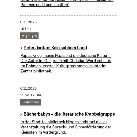
Bäumen und Landschaften"
6.11.2025
19 Uhr
Highlight
Peter Jordan: Kein schöner Land
Papas Krieg, meine Nazis und die deutsche Kultur –
Der Autor im Gespräch mit Christian Werthschulte.
Im Rahmen unseres Kulturprogramms im Interim
Zentralbibliothek.
6.11.2025
11 bis 12 Uhr
Eintritt frei
Bücherbabys – die literarische Krabbelgruppe
In der Stadtteilbibliothek Nippes steht bei dieser
Veranstaltung die Sprach- und Sinnesförderung der
Kleinsten im Vordergrund.