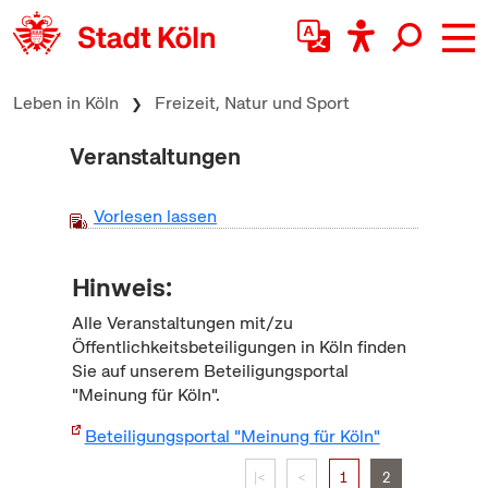
zum Inhalt springen
Leben in Köln
Freizeit, Natur und Sport
Veranstaltungen
Vorlesen lassen
Hinweis:
Alle Veranstaltungen mit/zu
Öffentlichkeitsbeteiligungen in Köln finden
Sie auf unserem Beteiligungsportal
"Meinung für Köln".
Beteiligungsportal "Meinung für Köln"
|<
<
1
2