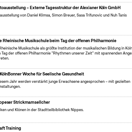
toausstellung – Externe Tagesstruktur der Alexianer Köln GmbH
ausstellung von Daniel Klimsa, Simon Breuer, Sasa Trifunovic und Nuh Tanis
e Rheinische Musikschule beim Tag der offenen Philharmonie
Rheinische Musikschule als größte Institution der musikalischen Bildung in Köln
 Tag der offenen Philharmonie "Rhythmen unserer Zeit" mit spannenden Ang
reten.
 KölnBonner Woche für Seelische Gesundheit
iesem Jahr werden verstärkt junge Erwachsene angesprochen – mit gezielten
nstaltungen.
ppeser Strickmamsellcher
cken und Klönen in der Stadtteilbibliothek Nippes.
aft Training