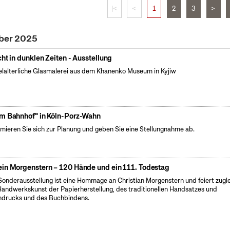
|<
<
1
2
3
>
ober 2025
cht in dunklen Zeiten - Ausstellung
elalterliche Glasmalerei aus dem Khanenko Museum in Kyjiw
m Bahnhof" in Köln-Porz-Wahn
rmieren Sie sich zur Planung und geben Sie eine Stellungnahme ab.
in Morgenstern – 120 Hände und ein 111. Todestag
Sonderausstellung ist eine Hommage an Christian Morgenstern und feiert zugl
Handwerkskunst der Papierherstellung, des traditionellen Handsatzes und
drucks und des Buchbindens.