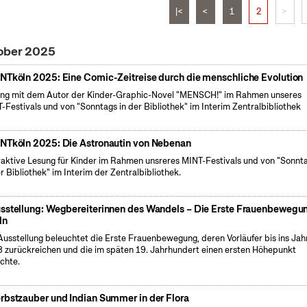
|<
<
1
2
>
tober 2025
NTköln 2025: Eine Comic-Zeitreise durch die menschliche Evolution
ng mit dem Autor der Kinder-Graphic-Novel "MENSCH!" im Rahmen unseres
-Festivals und von "Sonntags in der Bibliothek" im Interim Zentralbibliothek
NTköln 2025: Die Astronautin von Nebenan
raktive Lesung für Kinder im Rahmen unsreres MINT-Festivals und von "Sonnt
er Bibliothek" im Interim der Zentralbibliothek.
sstellung: Wegbereiterinnen des Wandels – Die Erste Frauenbewegun
ln
Ausstellung beleuchtet die Erste Frauenbewegung, deren Vorläufer bis ins Jah
 zurückreichen und die im späten 19. Jahrhundert einen ersten Höhepunkt
ichte.
rbstzauber und Indian Summer in der Flora