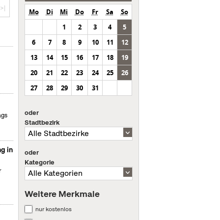
>|
Mo
Di
Mi
Do
Fr
Sa
So
1
2
3
4
5
6
7
8
9
10
11
12
13
14
15
16
17
18
19
20
21
22
23
24
25
26
27
28
29
30
31
oder
ags
Stadtbezirk
g in
oder
Kategorie
r
Weitere Merkmale
nur kostenlos