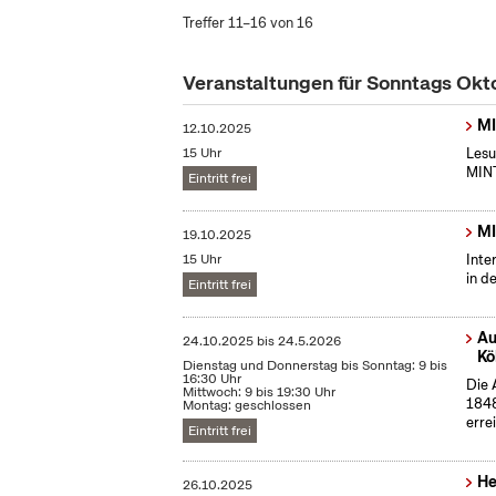
Treffer 11–16 von 16
Veranstaltungen für Sonntags Ok
MI
12.10.2025
15 Uhr
Lesu
MINT
Eintritt frei
MI
19.10.2025
15 Uhr
Inte
in d
Eintritt frei
Au
24.10.2025
bis
24.5.2026
Kö
Dienstag und Donnerstag bis Sonntag: 9 bis
16:30 Uhr
Die 
Mittwoch: 9 bis 19:30 Uhr
1848
Montag: geschlossen
erre
Eintritt frei
He
26.10.2025