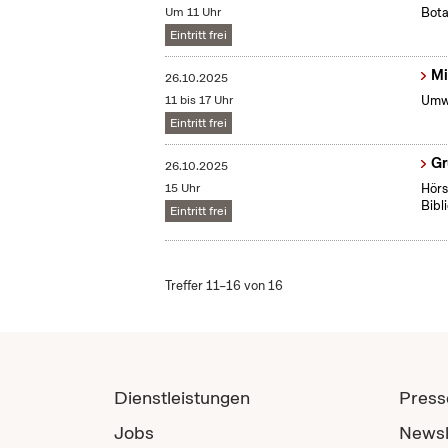
Um 11 Uhr
Bota
Eintritt frei
Mi
26.10.2025
11 bis 17 Uhr
Umwe
Eintritt frei
Gr
26.10.2025
15 Uhr
Hörs
Bibl
Eintritt frei
Treffer 11–16 von 16
Dienstleistungen
Press
Jobs
Newsl