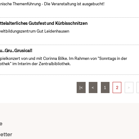
nische Themenführung - Die Veranstaltung ist ausgebucht!
ttelalterliches Gutsfest und Kürbisschnitzen
ltbildungszentrum Gut Leidenhausen
u..Gru..Grusical!
pielkonzert von und mit Corinna Bilke. Im Rahmen von "Sonntags in der
iothek" im Interim der Zentralbibliothek.
|<
<
1
2
>
e
etter