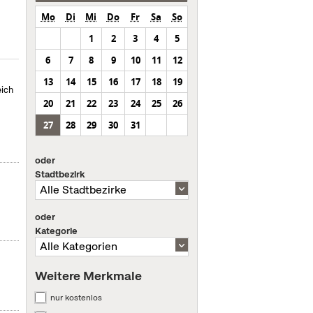
Mo
Di
Mi
Do
Fr
Sa
So
1
2
3
4
5
6
7
8
9
10
11
12
13
14
15
16
17
18
19
eich
20
21
22
23
24
25
26
27
28
29
30
31
oder
Stadtbezirk
oder
Kategorie
Weitere Merkmale
nur kostenlos