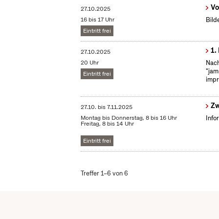
Vo
27.10.2025
16 bis 17 Uhr
Bild
Eintritt frei
1.
27.10.2025
20 Uhr
Nach
"jam
Eintritt frei
impr
Zw
27.10.
bis
7.11.2025
Montag bis Donnerstag, 8 bis 16 Uhr
Info
Freitag, 8 bis 14 Uhr
Eintritt frei
Treffer 1–6 von 6