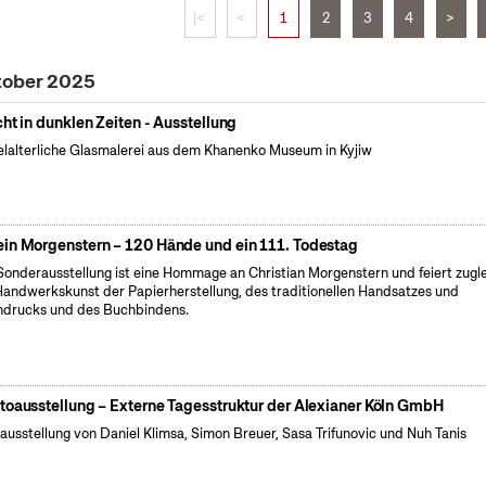
|<
<
1
2
3
4
>
tober 2025
cht in dunklen Zeiten - Ausstellung
elalterliche Glasmalerei aus dem Khanenko Museum in Kyjiw
in Morgenstern – 120 Hände und ein 111. Todestag
Sonderausstellung ist eine Hommage an Christian Morgenstern und feiert zugl
Handwerkskunst der Papierherstellung, des traditionellen Handsatzes und
drucks und des Buchbindens.
toausstellung – Externe Tagesstruktur der Alexianer Köln GmbH
ausstellung von Daniel Klimsa, Simon Breuer, Sasa Trifunovic und Nuh Tanis