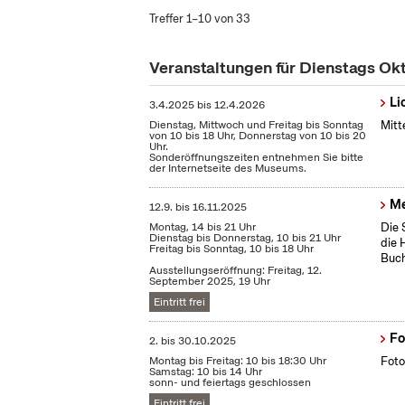
Treffer 1–10 von 33
Veranstaltungen für Dienstags Ok
Li
3.4.2025
bis
12.4.2026
Dienstag, Mittwoch und Freitag bis Sonntag
Mitt
von 10 bis 18 Uhr, Donnerstag von 10 bis 20
Uhr.
Sonderöffnungszeiten entnehmen Sie bitte
der Internetseite des Museums.
Me
12.9.
bis
16.11.2025
Montag, 14 bis 21 Uhr
Die 
Dienstag bis Donnerstag, 10 bis 21 Uhr
die 
Freitag bis Sonntag, 10 bis 18 Uhr
Buch
Ausstellungseröffnung: Freitag, 12.
September 2025, 19 Uhr
Eintritt frei
Fo
2.
bis
30.10.2025
Montag bis Freitag: 10 bis 18:30 Uhr
Foto
Samstag: 10 bis 14 Uhr
sonn- und feiertags geschlossen
Eintritt frei