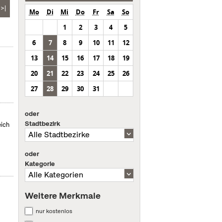
>|
Mo
Di
Mi
Do
Fr
Sa
So
1
2
3
4
5
6
7
8
9
10
11
12
13
14
15
16
17
18
19
20
21
22
23
24
25
26
27
28
29
30
31
oder
Stadtbezirk
eich
oder
Kategorie
Weitere Merkmale
nur kostenlos