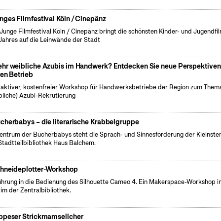
nges Filmfestival Köln / Cinepänz
Junge Filmfestival Köln / Cinepänz bringt die schönsten Kinder- und Jugendfi
Jahres auf die Leinwände der Stadt
hr weibliche Azubis im Handwerk? Entdecken Sie neue Perspektiven 
ren Betrieb
raktiver, kostenfreier Workshop für Handwerksbetriebe der Region zum Them
bliche) Azubi-Rekrutierung
cherbabys – die literarische Krabbelgruppe
entrum der Bücherbabys steht die Sprach- und Sinnesförderung der Kleinsten
Stadtteilbibliothek Haus Balchem.
hneideplotter-Workshop
führung in die Bedienung des Silhouette Cameo 4. Ein Makerspace-Workshop i
rim der Zentralbibliothek.
ppeser Strickmamsellcher