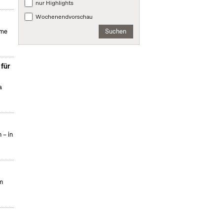
nur Highlights
Wochenendvorschau
Suchen
lme
für
a
 – in
m