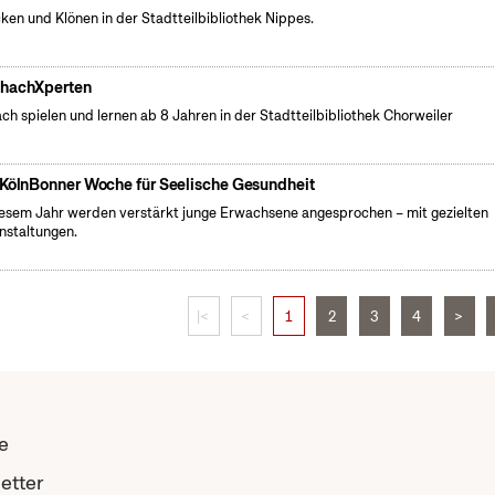
cken und Klönen in der Stadtteilbibliothek Nippes.
hachXperten
ch spielen und lernen ab 8 Jahren in der Stadtteilbibliothek Chorweiler
 KölnBonner Woche für Seelische Gesundheit
iesem Jahr werden verstärkt junge Erwachsene angesprochen – mit gezielten
nstaltungen.
|<
<
1
2
3
4
>
e
etter