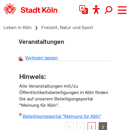
zum Inhalt springen
Leben in Köln
Freizeit, Natur und Sport
Veranstaltungen
Vorlesen lassen
Hinweis:
Alle Veranstaltungen mit/zu
Öffentlichkeitsbeteiligungen in Köln finden
Sie auf unserem Beteiligungsportal
"Meinung für Köln".
Beteiligungsportal "Meinung für Köln"
|<
<
1
2