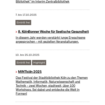
Bibliothek" im Interim Zentralbibliothek
7.
bis
17.10.2025
Eintritt frei
8. KölnBonner Woche für Seelische Gesundheit
In diesem Jahr werden verstärkt junge Erwachsene
angesprochen – mit gezielten Veranstaltungen.
10.
bis
25.10.2025
Eintritt frei
Highlight
MINTköln 2025
Das Festival der Stadtbibliothek Köln zu den Themen
Mathematik, Informatik, Naturwissenschaft und
Technik – zwei Wochen, stadtweit, über 100
Workshops. Sei dabei und entdecke die Welt in
Formen!