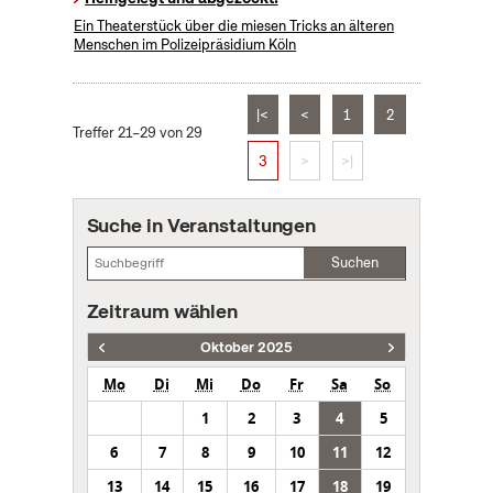
Ein Theaterstück über die miesen Tricks an älteren
Menschen im Polizeipräsidium Köln
|<
<
1
2
Treffer 21–29 von 29
3
>
>|
Suche in Veranstaltungen
Suchen
Zeitraum wählen
Oktober 2025
Mo
Di
Mi
Do
Fr
Sa
So
1
2
3
4
5
6
7
8
9
10
11
12
13
14
15
16
17
18
19