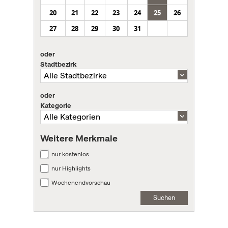
20
21
22
23
24
25
26
27
28
29
30
31
oder
Stadtbezirk
oder
Kategorie
Weitere Merkmale
nur kostenlos
nur Highlights
Wochenendvorschau
Suchen