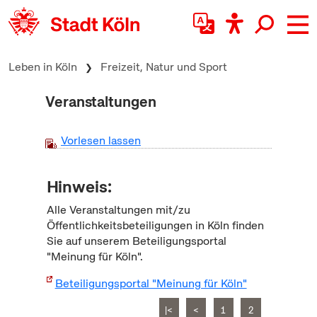
zum Inhalt springen
Leben in Köln
Freizeit, Natur und Sport
Veranstaltungen
Vorlesen lassen
Hinweis:
Alle Veranstaltungen mit/zu
Öffentlichkeitsbeteiligungen in Köln finden
Sie auf unserem Beteiligungsportal
"Meinung für Köln".
Beteiligungsportal "Meinung für Köln"
|<
<
1
2